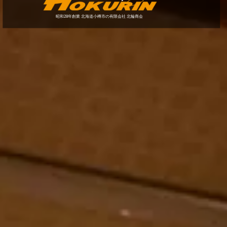
昭和28年創業 北海道小樽市の有限会社 北輪商会