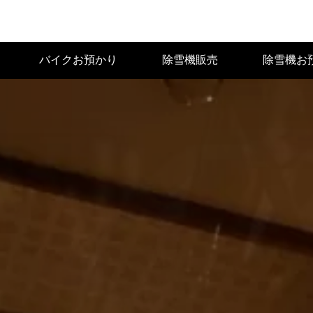
バイクお預かり
除雪機販売
除雪機お