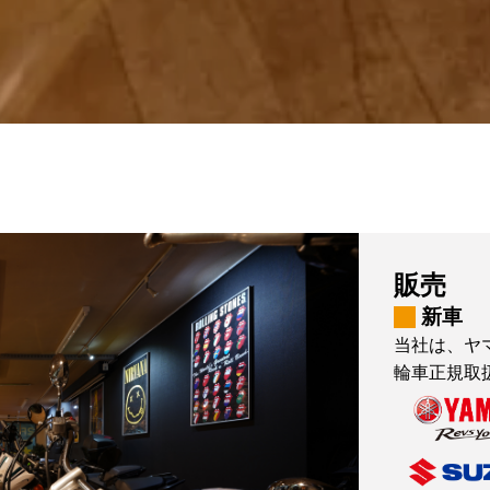
販売
新車
当社は、ヤ
輪車正規取